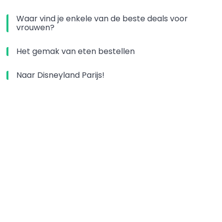
Waar vind je enkele van de beste deals voor
vrouwen?
Het gemak van eten bestellen
Naar Disneyland Parijs!
Slimme strategieën voor digitale marketing in
Utrecht
Samenwerkingen