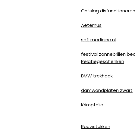
Ontslag disfunctionere
Aeternus
softmedicine.nl
festival zonnebrillen be
Relatiegeschenken
BMW trekhaak
damwandplaten zwart
Krimpfolie
Rouwstukken