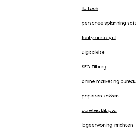
lib tech
personeelsplanning sof
funkymunkey.nl
DigitalRise
SEO Tilburg
online marketing burea
papieren zakken
coretec klik pvc
logeerwoning inrichten