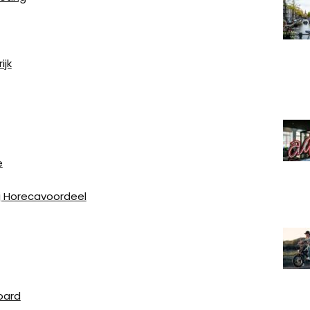
ijk
e
j Horecavoordeel
oard