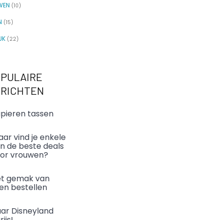
WEN
(10)
N
(15)
JK
(22)
PULAIRE
ERICHTEN
pieren tassen
ar vind je enkele
n de beste deals
or vrouwen?
t gemak van
en bestellen
ar Disneyland
rijs!