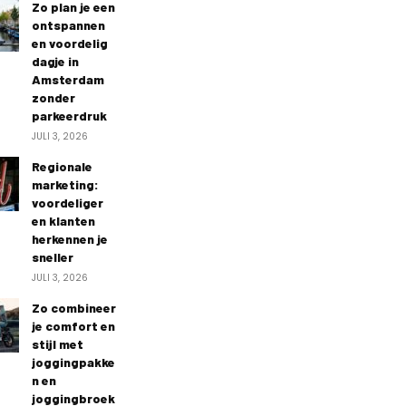
Zo plan je een
ontspannen
en voordelig
dagje in
Amsterdam
zonder
parkeerdruk
JULI 3, 2026
Regionale
marketing:
voordeliger
en klanten
herkennen je
sneller
JULI 3, 2026
Zo combineer
je comfort en
stijl met
joggingpakke
n en
joggingbroek