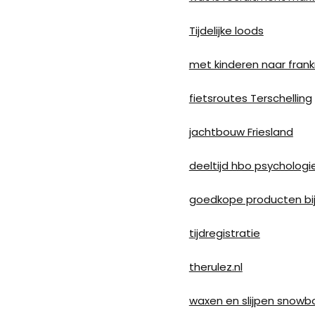
Tijdelijke loods
met kinderen naar frankr
fietsroutes Terschelling
jachtbouw Friesland
deeltijd hbo psychologi
goedkope producten bi
tijdregistratie
therulez.nl
waxen en slijpen snowb