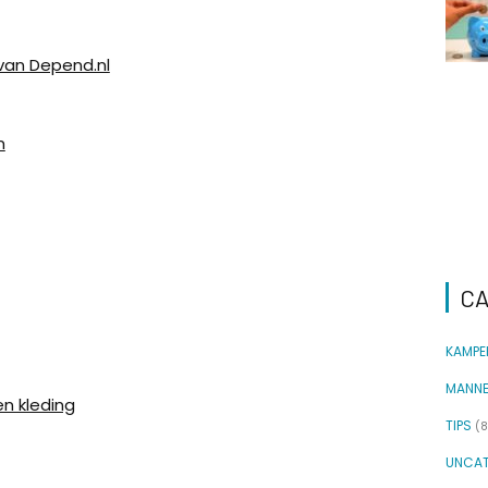
van Depend.nl
m
CA
KAMPE
MANN
n kleding
TIPS
(8
UNCAT