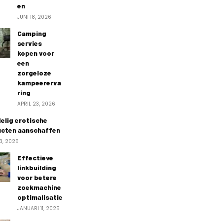
en
JUNI 18, 2026
Camping
servies
kopen voor
een
zorgeloze
kampeererva
ring
APRIL 23, 2026
elig erotische
cten aanschaffen
3, 2025
Effectieve
linkbuilding
voor betere
zoekmachine
optimalisatie
JANUARI 11, 2025