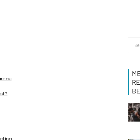
M
ureau
R
B
est?
eting