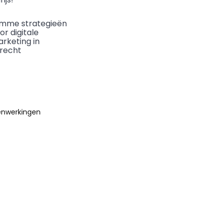
imme strategieën
or digitale
rketing in
trecht
nwerkingen