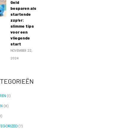
Geld
besparen als
startende
zzp’er:
slimme tips
voor een
vliegende
start
NOVEMBER 22,
2024
TEGORIEËN
REN
(1)
EN
(8)
1)
EGORIZED
(7)