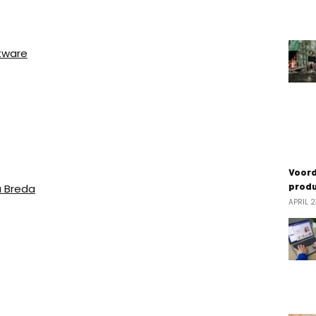
tware
Voord
produ
u Breda
APRIL 2