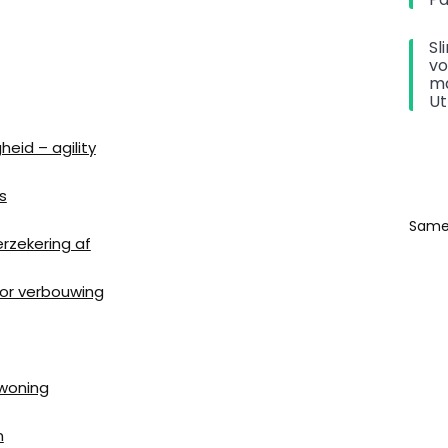
Sl
vo
Search
Search
ma
U
eid – agility
s
Same
rzekering af
or verbouwing
woning
n