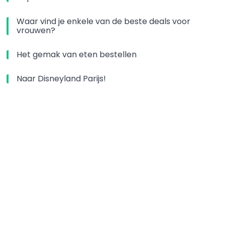
Waar vind je enkele van de beste deals voor
vrouwen?
Het gemak van eten bestellen
Naar Disneyland Parijs!
Slimme strategieën voor digitale marketing in
Utrecht
Samenwerkingen