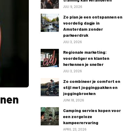
JULI 9, 2026
Zo plan je een ontspannen en
voordelig dagje in
Amsterdam zonder
parkeerdruk
JULI 3, 2026
Regionale marketing:
voordeliger en klanten
herkennen je sneller
JULI 3, 2026
Zo combineer je comfort en
stijl met joggingpakken en
joggingbroeken
nnen
JUNI 18, 2026
Camping servies kopen voor
een zorgeloze
kampeerervaring
APRIL 23, 2026