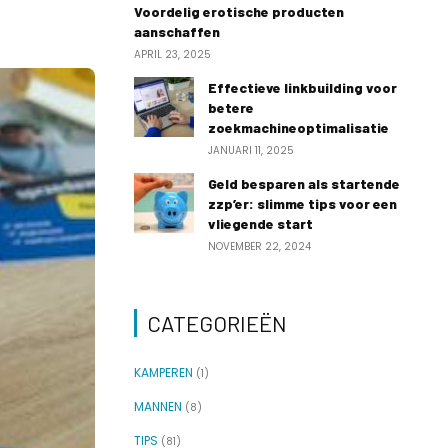
Voordelig erotische producten
aanschaffen
APRIL 23, 2025
Effectieve linkbuilding voor
betere
zoekmachineoptimalisatie
JANUARI 11, 2025
Geld besparen als startende
zzp’er: slimme tips voor een
vliegende start
NOVEMBER 22, 2024
CATEGORIEËN
KAMPEREN
(1)
MANNEN
(8)
TIPS
(81)