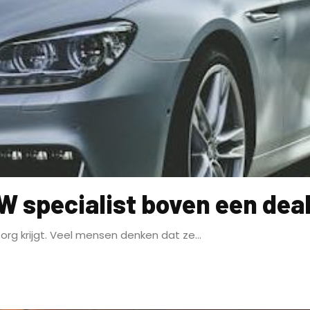
W specialist boven een dea
org krijgt. Veel mensen denken dat ze...