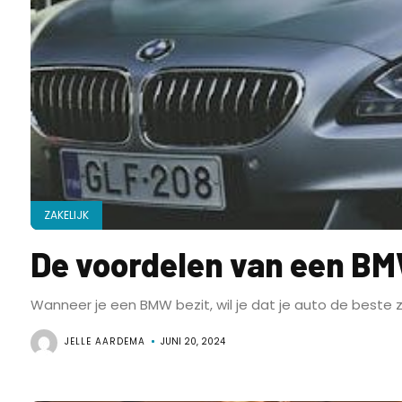
ZAKELIJK
De voordelen van een BM
Wanneer je een BMW bezit, wil je dat je auto de beste z
JELLE AARDEMA
JUNI 20, 2024