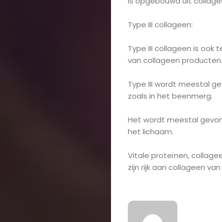
is opgebouwd uit collagee
Type III collageen:
Type III collageen is ook te
van collageen producten
Type III wordt meestal gev
zoals in het beenmerg.
Het wordt meestal gevond
het lichaam.
Vitale proteïnen, collag
zijn rijk aan collageen van t