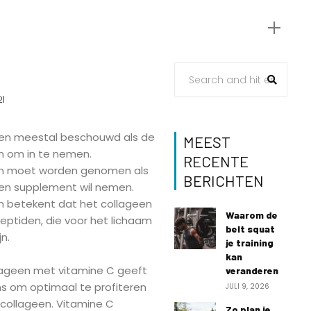
21
en meestal beschouwd als de
MEEST
n om in te nemen.
RECENTE
en moet worden genomen als
BERICHTEN
en supplement wil nemen.
n betekent dat het collageen
Waarom de
peptiden, die voor het lichaam
belt squat
n.
je training
kan
ageen met vitamine C geeft
veranderen
s om optimaal te profiteren
JULI 9, 2026
ollageen. Vitamine C
Zo plan je