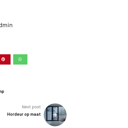
dmin
ymp
Next post
Hordeur op maat