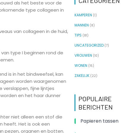
CATEGORIEËN
ouwd als het beste voor de
oorkomende type collageen in
KAMPEREN
(1)
MANNEN
(8)
veaus van collageen in de huid,
TIPS
(81)
UNCATEGORIZED
(7)
 van type I beginnen rond de
VROUWEN
(10)
 nemen.
WONEN
(15)
d is in het bindweefsel, kan
ZAKELIJK
(22)
ollageen worden waargenomen
verslappen, fijne lijntjes
s worden en het haar dunner
POPULAIRE
BERICHTEN
hter niet alleen een stof die
Papieren tassen
 heeft. Het is ook een
an pezen, organen en botten.