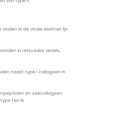
n van type II.
 vinden in de vitale eiwitten lijn
.
onden in reticulaire vezels,
en naast type I collageen in
eenpeptiden en zeecollageen
ype I en III.