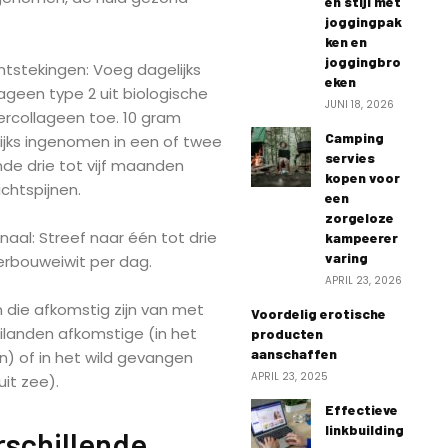
en stijl met
joggingpak
ken en
joggingbro
ntstekingen: Voeg dagelijks
eken
ageen type 2 uit biologische
JUNI 18, 2026
rcollageen toe. 10 gram
Camping
jks ingenomen in een of twee
servies
de drie tot vijf maanden
kopen voor
chtspijnen.
een
zorgeloze
al: Streef naar één tot drie
kampeerer
varing
erbouweiwit per dag.
APRIL 23, 2026
die afkomstig zijn van met
Voordelig erotische
landen afkomstige (in het
producten
aanschaffen
n) of in het wild gevangen
APRIL 23, 2025
it zee).
Effectieve
linkbuilding
rschillende