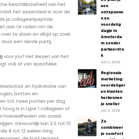
sche beschikbaarheid van het
een
omdat het essentieel is voor de
ontspanne
n en
Als je collageenpeptide
voordelig
het aan te raden om de
dagje in
ver te slaan en altijd op zoek
Amsterda
 door een derde partij.
m zonder
parkeerdru
k
n
voor jou? Het kiezen van het
JULI 3, 2026
gt ook af van specifieke
Regionale
marketing:
voordeliger
asticiteit en hydratatie van
en klanten
 ogen, botten en
herkennen
en tot twee porties per dag
je sneller
 hoog is in type 1 collageen of
JULI 3, 2026
e hoeveelheden van zowel
Zo
rijgen. Gewoonlijk kan 2,5 tot 10
combineer
ie 8 tot 12 weken lang
je comfort
ngenomen, de huid gezond