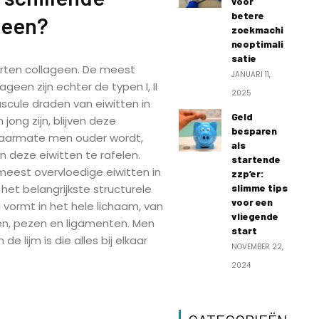
voor
betere
geen?
zoekmachi
neoptimali
satie
oorten collageen. De meest
JANUARI 11,
geen zijn echter de typen I, II
2025
nuscule draden van eiwitten in
Geld
ong zijn, blijven deze
besparen
 naarmate men ouder wordt,
als
 deze eiwitten te rafelen.
startende
meest overvloedige eiwitten in
zzp’er:
 het belangrijkste structurele
slimme tips
voor een
 vormt in het hele lichaam, van
vliegende
ren, pezen en ligamenten. Men
start
e lijm is die alles bij elkaar
NOVEMBER 22,
2024