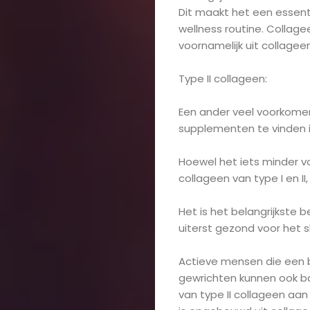
Dit maakt het een essenti
wellness routine. Collag
voornamelijk uit collageen
Type II collageen:
Een ander veel voorkomen
supplementen te vinden is,
Hoewel het iets minder v
collageen van type I en II, 
Het is het belangrijkste
uiterst gezond voor het s
Actieve mensen die een
gewrichten kunnen ook b
van type II collageen aa