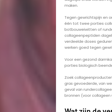
maken.
Tegen gewrichtspijn en o
één tot twee porties coll
botbouweiwitten of runde
collageenpeptiden dageli
verdeelde doses geduren
werken goed tegen gewri
Voor een gezond darmkana
porties biologisch beend
Zoek collageenproducten 
gras gevoederde, van wei
geval van rundercollagee
bronnen (voor collageen u
Wat zijn de ve