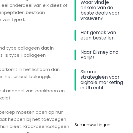
Waar vind je
eel onderdeel van elk dieet of
enkele van de
eenpeptiden bestaan
beste deals voor
vrouwen?
 van type I.
Het gemak van
eten bestellen
d type collageen dat in
Naar Disneyland
 is type II collageen.
Parijs!
oorkomt in het lichaam dan
Slimme
is het uiterst belangrijk.
strategieën voor
digitale marketing
in Utrecht
 bestanddeel van kraakbeen en
kelet.
 beroep moeten doen op hun
aat hebben bij het toevoegen
Samenwerkingen
n hun dieet. Kraakbeencollageen