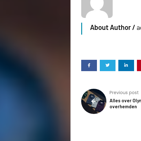
About Author /
a
Previous post
Alles over Ol
overhemden