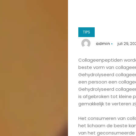
TIPS
admin
juli 29, 20
Collageenpeptiden word
beste vorm van collagee
Gehydrolyseerd collage
een persoon een collage
Gehydrolyseerd collagee
is afgebroken tot kleine 
gemakkelijk te verteren zij
Het consumeren van coll
het lichaam de beste kan
van het geconsumeerde c