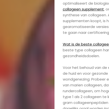
optimaliseert de biologi
collageen supplement
, 
synthese van collageen. 
supplementen koopt, is 
gearomatiseerde versies o
te gaan naar certificering
Wat is de beste collagee
beste type collageen han
gezondheidsdoelen.
Voor het behoud van de el
de huid en voor gezonde
wondgenezing: Probeer e
van marien collageen, dat
rundercollageen, om hog
type 1 als 2 collageen te k
gram collageenpeptiden d
dagelijks oraal worden i