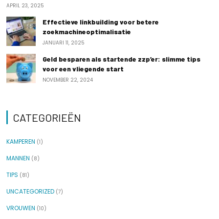
APRIL 23, 2025
Effectieve linkbuilding voor betere
zoekmachineoptimalisatie
JANUARI 11, 2025
Geld besparen als startende zzp’er: slimme tips
voor een vliegende start
NOVEMBER 22, 2024
CATEGORIEËN
KAMPEREN
(1)
MANNEN
(8)
TIPS
(81)
UNCATEGORIZED
(7)
VROUWEN
(10)