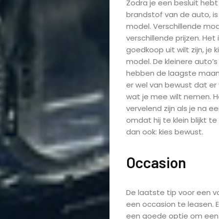
Zodra je een besluit heb
brandstof van de auto, is
model. Verschillende mod
verschillende prijzen. Het i
goedkoop uit wilt zijn, je 
model. De kleinere auto’s
hebben de laagste maande
er wel van bewust dat er
wat je mee wilt nemen. H
vervelend zijn als je na e
omdat hij te klein blijkt te 
dan ook: kies bewust.
Home
Occasion
Mannen
De laatste tip voor een v
Tips
een occasion te leasen. 
een goede optie om een 