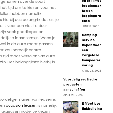
en stijl met
t genomen over de soort
joggingpak
 het tijd om te kiezen voor het
ken en
ellen hebben namelijk
joggingbro
s hierbij dus belangrijk dat als je
eken
kiest voor een niet te duur
JUNI 18, 2026
 zijn vaak goedkoper en
Camping
lijkse leasetermijn. Wees je
servies
 wel in de auto moet passen
kopen voor
et zou namelijk enorm
een
zorgeloze
en tijd moet wisselen van auto
kampeerer
zijn. Het belangrijkste hierbij is
varing
APRIL 23, 2026
Voordelig erotische
producten
aanschaffen
APRIL 23, 2025
oordelige manier van leasen is
Effectieve
Een
occasion leasen
is namelijk
linkbuilding
luxueuzer model te kiezen