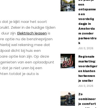
een
ontspanne
n en
voordelig
k dat je kijkt naar het soort
dagje in
uikt. Zeker in de huidige tijden
Amsterda
duur zijn.
Elektrisch leasen
is
m zonder
parkeerdru
ere optie nu de benzineprijzen
k
hierbij wel rekening mee dat
JULI 3, 2026
paal dicht bij huis een
bare optie kan zijn. Op deze
Regionale
marketing:
jd genieten van een oplaadpunt
voordeliger
 dat je niet uren bij een
en klanten
hten totdat je auto is
herkennen
je sneller
JULI 3, 2026
Zo
combineer
je comfort