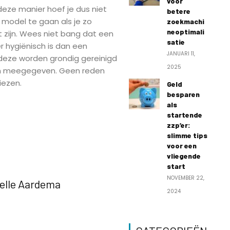
voor
 deze manier hoef je dus niet
betere
 model te gaan als je zo
zoekmachi
neoptimali
t zijn. Wees niet bang dat een
satie
hygiënisch is dan een
JANUARI 11,
deze worden grondig gereinigd
2025
en meegegeven. Geen reden
kiezen.
Geld
besparen
als
startende
zzp’er:
slimme tips
voor een
vliegende
start
NOVEMBER 22,
elle Aardema
2024