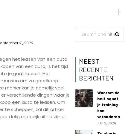
september 21, 2022
 wegen het leasen van een auto
MEEST
open van een auto, is het tijd
RECENTE
uto je gaat leasen. Het
BERICHTEN
le mensen om zo goedkoop
eze manier kan je namelijk veel
Waarom de
 er verschillende dingen waar je
belt squat
koop een auto te leasen. Om
je training
er te scheppen, zal dit artikel
kan
ordelig mogelijk uit te zijn bij
veranderen
JULI 9, 2026
Zo plan je